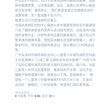
并发症的可能性。而对于超重或肥胖的糖尿病患者，需要
保持健康体重，以改善血糖、血压、血脂以及预防心脑血
管并发症等。潘琦表示：“我们希望患者达到健康状态的
减重效果，至少要减重不低于5%。”
健康生活方式是慢病防控基石
中国疾病预防控制中心慢病与老年健康管理处处长赖建强
介绍了糖尿病患者的营养与运动指导原则，包括坚持以植
物性食物为主、动物性食物适量的膳食模式；通过吃动平
衡来维持健康体重；限制高血糖生成指数食物摄入；减少
静坐时间；增加高强度有氧运动；建议餐后1小时再运动
等。
广东省深圳市慢性病防治中心儿童青少年慢性病防控科副
主任蓝丽娜以“‘三减三健’主题绘本及绘本剧推广”为例介绍
了深圳在慢性病防控科普方面的实践经验。据介绍，当前
儿童青少年存在超重肥胖、膳食结构不合理、运动不足、
睡眠不够等健康问题，需要加以干预。蓝丽娜表示：“希
望每一个儿童青少年都争做新时代的三好少年，饮食好、
运动好、睡眠好。三好促健康，希望他们成长更幸福。”
0
次投票, 平均
0.00
. 总分 (
0
%)