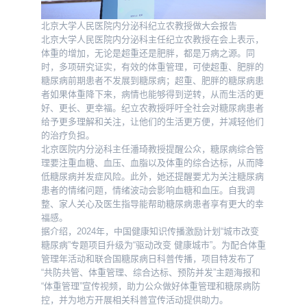
北京大学人民医院内分泌科纪立农教授做大会报告
北京大学人民医院内分泌科主任纪立农教授在会上表示，
体重的增加，无论是超重还是肥胖，都是万病之源。同
时，多项研究证实，有效的体重管理，可使超重、肥胖的
糖尿病前期患者不发展到糖尿病；超重、肥胖的糖尿病患
者如果体重降下来，病情也能够得到逆转，从而生活的更
好、更长、更幸福。纪立农教授呼吁全社会对糖尿病患者
给予更多理解和关注，让他们的生活更方便，并减轻他们
的治疗负担。
北京医院内分泌科主任潘琦教授提醒公众，糖尿病综合管
理要注重血糖、血压、血脂以及体重的综合达标，从而降
低糖尿病并发症风险。此外，她还提醒要尤为关注糖尿病
患者的情绪问题，情绪波动会影响血糖和血压。自我调
整、家人关心及医生指导能帮助糖尿病患者享有更大的幸
福感。
据介绍，2024年，中国健康知识传播激励计划“城市改变
糖尿病”专题项目升级为“驱动改变 健康城市”。为配合体重
管理年活动和联合国糖尿病日科普传播，项目特发布了
“共防共管、体重管理、综合达标、预防并发”主题海报和
“体重管理”宣传视频，助力公众做好体重管理和糖尿病防
控，并为地方开展相关科普宣传活动提供助力。