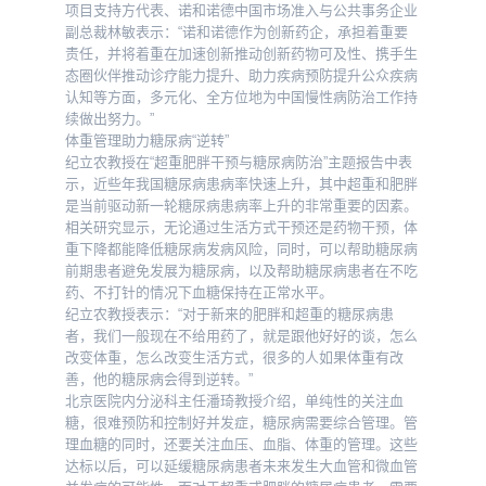
项目支持方代表、诺和诺德中国市场准入与公共事务企业
副总裁林敏表示：“诺和诺德作为创新药企，承担着重要
责任，并将着重在加速创新推动创新药物可及性、携手生
态圈伙伴推动诊疗能力提升、助力疾病预防提升公众疾病
认知等方面，多元化、全方位地为中国慢性病防治工作持
续做出努力。”
体重管理助力糖尿病“逆转”
纪立农教授在“超重肥胖干预与糖尿病防治”主题报告中表
示，近些年我国糖尿病患病率快速上升，其中超重和肥胖
是当前驱动新一轮糖尿病患病率上升的非常重要的因素。
相关研究显示，无论通过生活方式干预还是药物干预，体
重下降都能降低糖尿病发病风险，同时，可以帮助糖尿病
前期患者避免发展为糖尿病，以及帮助糖尿病患者在不吃
药、不打针的情况下血糖保持在正常水平。
纪立农教授表示：“对于新来的肥胖和超重的糖尿病患
者，我们一般现在不给用药了，就是跟他好好的谈，怎么
改变体重，怎么改变生活方式，很多的人如果体重有改
善，他的糖尿病会得到逆转。”
北京医院内分泌科主任潘琦教授介绍，单纯性的关注血
糖，很难预防和控制好并发症，糖尿病需要综合管理。管
理血糖的同时，还要关注血压、血脂、体重的管理。这些
达标以后，可以延缓糖尿病患者未来发生大血管和微血管