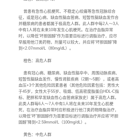
曾患有急性心肌梗死、不稳定心绞痛等急性冠脉综合
征，或是冠心病、缺血性脑血管病、短暂性脑缺血发作合
并糖尿病的患者都属于极高危人群。此人群中每2人～3人
中有1人将在未来10年发生心肌梗死。在治疗血脂异常
时，以降低“坏胆固醇”作为首要目标进行调脂治疗，应尽
早服用他汀类药物，剂量可以较大，并应将“坏胆固醇”降
到<2.07mmol/L（80mg/dL）。
橙色：高危人群
患有冠心病、糖尿病、缺血性脑卒中、周围动脉疾病、
短暂性脑缺血发作、慢性肾脏疾病（2期～5期），或者高
血压+3个其他危险因素患者（其他危险因素包括：男性大
于45岁，女性大于55岁、吸烟、低高密度脂蛋白HDL-C指
标、肥胖和早发缺血性心血管病家族史）属于高危人群。
此类人群每6人～7人中有1人将在未来10年发生心肌梗
死，在治疗血脂异常时应积极进行他汀类药物降脂治疗，
以降低“坏”胆固醇作为首要目标进行调脂治疗并应将“坏胆
固醇”降到<2.59mmol/L（100mg/dL）。
黄色：中危人群