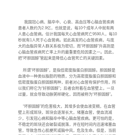
我国冠心病、脑卒中、心衰、高血压等心脑血管疾病
患者人数约为2.9亿，也就是说，每10个成年人中就有两
人患心血管病。估计我国每天心血管病死亡9590人，每10
秒就有1人死于心血管病。如此高发的心血管疾病，与庞
大的血脂异常人群关系极为密切，而“坏胆固醇”升高则是
心脑血管疾病死亡率上升的最重要危险因素之一。因此，
把“坏胆固醇”管起来是降低心血管死亡的关键因素。
所谓“坏胆固醇”，是指低密度脂蛋白胆固醇。胆固醇是
血液中一种类似脂肪的物质，分为高密度脂蛋白胆固醇和
低密度脂蛋白胆固醇两种，前者对心血管有保护作用，所
以我们称它为“好胆固醇”；后者会附着在血管壁上，一旦
过量，就会导致动脉粥样硬化，因而被称为“坏胆固醇”。
“坏胆固醇”的危害极大，其增多会使血液变稠，在血管
壁上形成斑块，斑块会逐渐长大，堵塞血管，使血流减
少，引发冠心病和脑卒中等心脑血管疾病。更可怕的是，
不稳定的斑块还会破裂或脱落，并在短时间内迅速堵塞血
管，导致急性心肌梗死或脑中风，危及生命。但是，当前