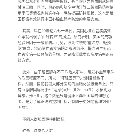
我国公众对胆固醇知晓率偏低，甚至误认为高血脂就是高
甘油三酯，同时，冠心病和脑卒中他汀等二级预防药物使
用率低等情况也普遍存在，亟待提高防控现状，这也是我
国积极有效进行中国心脑血管病防治的重要支点。
其实，早在20世纪六七十年代，美国心脑血管疾病死
亡率就出现了“由升转降”的拐点。研究表明，美国的成功
经验归因于一级预防。可见，改变传统的“重治疗、轻预
防”理念，将心脑血管疾病防治战线前移，提高医生对心
血管疾病一级预防的重视，才是降低此类疾病发病率的有
效方式。
此外，由于胆固醇在不同危险人群中，引发心血管事件
的危害程度不同，所以，“坏胆固醇”的控制目标也不一
样。然而，目前我国大部分医院的血脂化验报告单上，只
有血总胆固醇高于6.2毫摩尔/升（6.2mmol/L）才标明为
异常，殊不知，这个数值只是健康人群胆固醇的理想范
围。充分了解正确的控制目标，有助于更好地管理“坏胆
固醇”。
不同人群胆固醇控制目标
红色：极高危人群