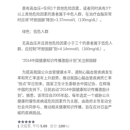
患有高血压+任何1个其他危险因素，或者同时具有3个
以上其他危险因素的患者属于中危人群，在治疗血脂异常
时应将“坏胆固醇”降到<3.37mmol/L（130mg/dL）。
绿色：低危人群
无高血压并且其他危险因素小于三个的患者属于低危人
群，应控制“坏胆固醇”到<4.14mmol/L（160mg/dL）。
“2014中国健康知识传播激励计划”关注胆固醇
为提高我国公众血管健康水平，遏制心脑血管疾病发生
率和死亡率逐年上升趋势，推动我国心脑血管疾病死亡率
“拐点”早日到来，国家卫生计生委联合中国记协，在辉瑞
中国的支持下，日前启动“2014中国健康知识传播激励计
划”。据悉，该项目自2005年起，每年选定一个威胁公众
健康的慢性疾病或危险因素作为主题，由政府主导发动全
社会共同参与，推动相关健康知识传播，旨在应对日益严
峻的疾病挑战。
1
次投票, 平均
5.00
. 总分 (
100
%)